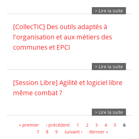
> Lire la suite
[CollecTIC] Des outils adaptés à
l'organisation et aux métiers des
communes et EPCI
> Lire la suite
[Session Libre] Agilité et logiciel libre
même combat ?
> Lire la suite
Pages
« premier
‹ précédent
1
2
3
4
5
6
7
8
9
suivant ›
dernier »