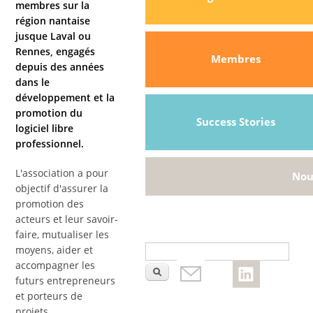
membres sur la
région nantaise
jusque Laval ou
Rennes, engagés
Membres
depuis des années
dans le
développement et la
promotion du
Success Stories
logiciel libre
professionnel.
L'association a pour
Nou
objectif d'assurer la
promotion des
acteurs et leur savoir-
faire, mutualiser les
Formulaire de recherche
Rec
moyens, aider et
accompagner les
futurs entrepreneurs
et porteurs de
projets.