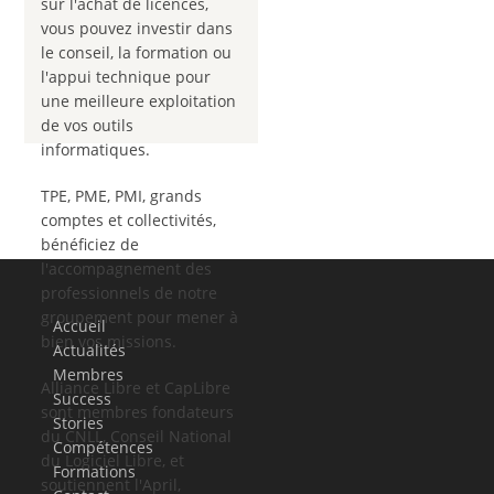
sur l'achat de licences,
vous pouvez investir dans
le conseil, la formation ou
l'appui technique pour
une meilleure exploitation
de vos outils
informatiques.
TPE, PME, PMI, grands
comptes et collectivités,
bénéficiez de
l'accompagnement des
professionnels de notre
groupement pour mener à
Accueil
bien vos missions.
Actualités
Membres
Alliance Libre et CapLibre
Success
sont membres fondateurs
Stories
du CNLL, Conseil National
Compétences
du Logiciel Libre, et
Formations
soutiennent l'April,