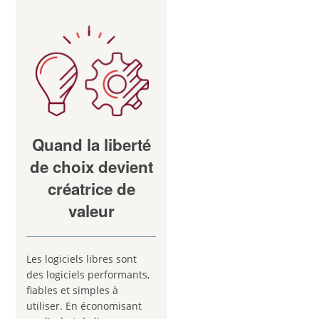
simplifiée
/ indépendance /
évolutivité / souplesse
/
/ compatibilité / coûts
maitrisés /
Quand la liberté
de choix devient
créatrice de
valeur
Les logiciels libres sont
des logiciels performants,
fiables et simples à
utiliser. En économisant