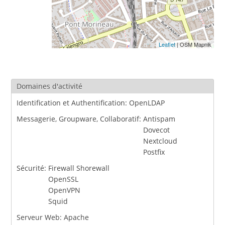
Leaflet
| OSM Mapnik
Domaines d'activité
Identification et Authentification:
OpenLDAP
Messagerie, Groupware, Collaboratif:
Antispam
Dovecot
Nextcloud
Postfix
Sécurité:
Firewall Shorewall
OpenSSL
OpenVPN
Squid
Serveur Web:
Apache