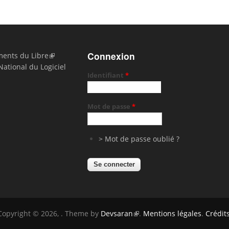
Connexion
ents du Libre
National du Logiciel
Identifiant
*
Mot de passe
*
> Mot de passe oublié ?
Copyright © 2026,
. Theme by
Devsaran
.
Mentions légales
.
Crédit