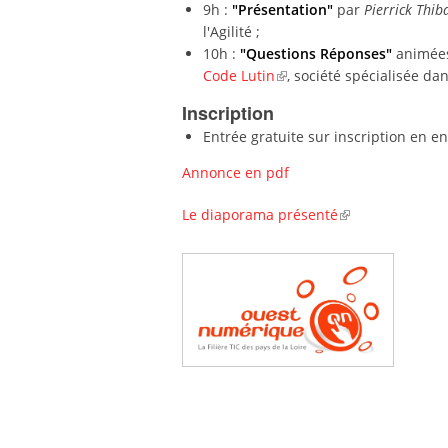
9h :
"Présentation"
par
Pierrick Thiba
l'Agilité ;
10h :
"Questions Réponses
"
animée
Code Lutin
, société spécialisée da
Inscription
Entrée gratuite sur inscription en e
Annonce en pdf
Le diaporama présenté